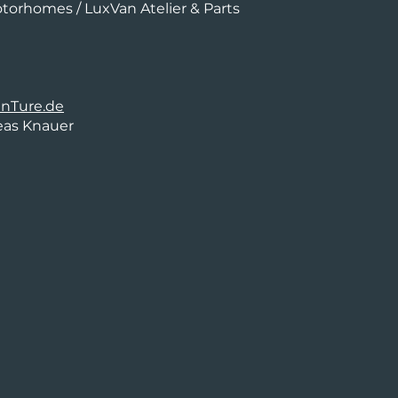
orhomes / LuxVan Atelier & Parts
nTure.de
eas Knauer