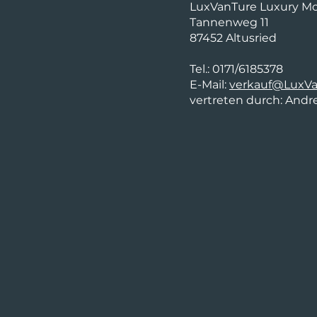
LuxVanTure Luxury Mot
)
Tannenweg 11
87452 Altusried
Tel.: 0171/6185378
E-Mail:
verkauf@LuxVa
vertreten durch: Andr